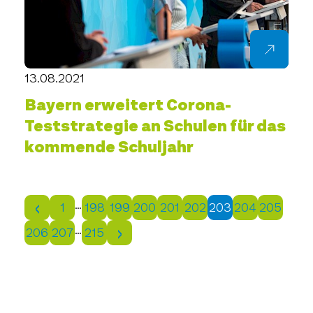
13.08.2021
Bayern erweitert Corona-
Teststrategie an Schulen für das
kommende Schuljahr
…
1
198
199
200
201
202
203
204
205
…
206
207
215