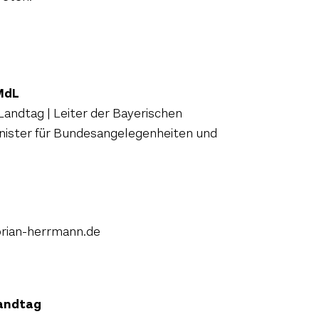
 MdL
Landtag | Leiter der Bayerischen
inister für Bundesangelegenheiten und
orian-herrmann.de
Landtag