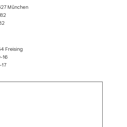
1627 München
582
82
54 Freising
9-16
-17