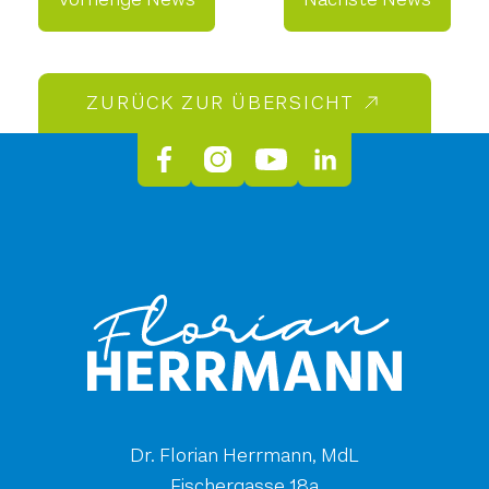
ZURÜCK ZUR ÜBERSICHT
Dr. Florian Herrmann, MdL
Fischergasse 18a