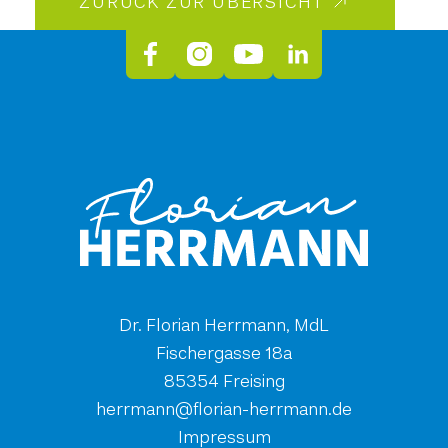
ZURÜCK ZUR ÜBERSICHT
Dr. Florian Herrmann, MdL
Fischergasse 18a
85354 Freising
ed.nnamrreh-nairolf@nnamrreh
Impressum