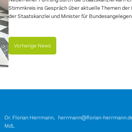
Stimmkreis ins Gespräch über aktuelle Themen der L
der Staatskanzlei und Minister für Bundesangelegen
Vorherige News
Dr. Florian Herrmann,
ed.nnamrreh-nairolf@nnamrre
MdL